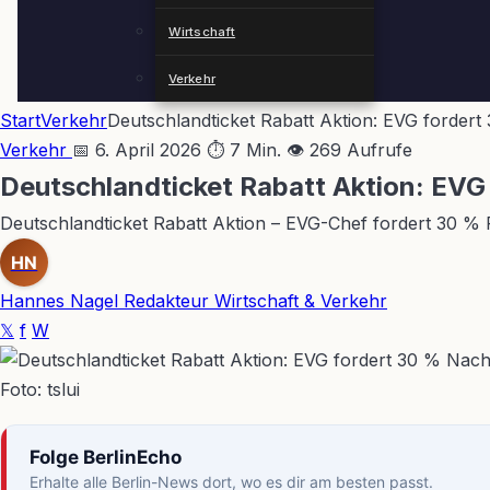
Wirtschaft
Verkehr
Start
Verkehr
Deutschlandticket Rabatt Aktion: EVG forder
Verkehr
📅 6. April 2026
⏱ 7 Min.
👁 269 Aufrufe
Deutschlandticket Rabatt Aktion: EVG
Deutschlandticket Rabatt Aktion – EVG-Chef fordert 30 % 
HN
Hannes Nagel
Redakteur Wirtschaft & Verkehr
𝕏
f
W
Foto: tslui
Folge BerlinEcho
Erhalte alle Berlin-News dort, wo es dir am besten passt.