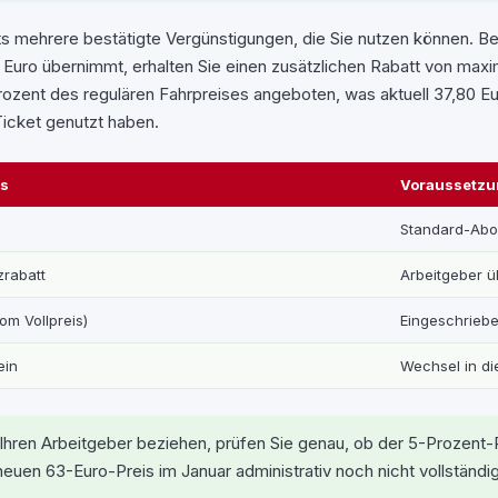
ts mehrere bestätigte Vergünstigungen, die Sie nutzen können. Bes
Euro übernimmt, erhalten Sie einen zusätzlichen Rabatt von maxi
rozent des regulären Fahrpreises angeboten, was aktuell 37,80 E
Ticket genutzt haben.
ss
Voraussetzu
Standard-Abo 
zrabatt
Arbeitgeber 
om Vollpreis)
Eingeschrieb
ein
Wechsel in di
hren Arbeitgeber beziehen, prüfen Sie genau, ob der 5-Prozent-R
 neuen 63-Euro-Preis im Januar administrativ noch nicht vollständ