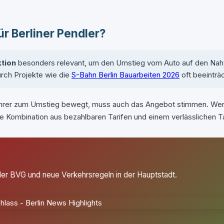
ür Berliner Pendler?
ktion
besonders relevant, um den Umstieg vom Auto auf den Nahv
durch Projekte wie die
S-Bahn Berlin Bauarbeiten 2026
oft beeinträc
ofahrer zum Umstieg bewegt, muss auch das Angebot stimmen. Wen
e Kombination aus bezahlbaren Tarifen und einem verlässlichen Ta
i der BVG und neue Verkehrsregeln in der Hauptstadt.