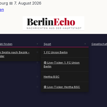
nburg
📅 7. August 2026
en
BerlinEcho – Zur Startseite
ti finden
Sport
Gesellschaf
e Spätis nach Bezirk –
1. FC Union Berlin
nder
🔴 Live-Ticker: 1. FC Union
Berlin
Hertha BSC
🔴 Live-Ticker: Hertha BSC