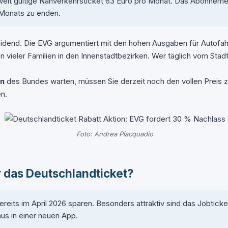
sweit gültige Nahverkehrsticket 63 Euro pro Monat. Das Abonnemen
Monats zu enden.
heidend. Die EVG argumentiert mit den hohen Ausgaben für Autofahr
 vieler Familien in den Innenstadtbezirken. Wer täglich vom Stadt
on
des Bundes warten, müssen Sie derzeit noch den vollen Preis za
en.
Foto: Andrea Piacquadio
r das Deutschlandticket?
eits im April 2026 sparen. Besonders attraktiv sind das Jobticke
us in einer neuen App.