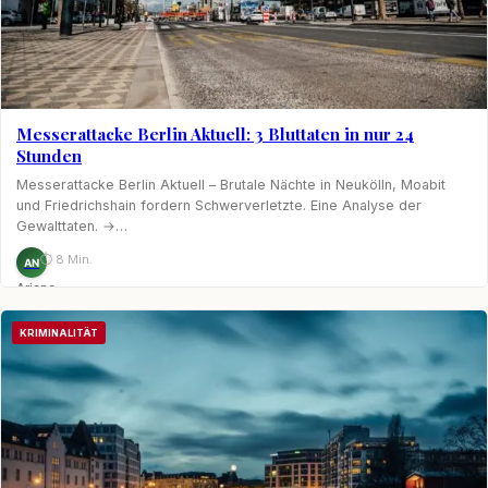
Messerattacke Berlin Aktuell: 3 Bluttaten in nur 24
Stunden
Messerattacke Berlin Aktuell – Brutale Nächte in Neukölln, Moabit
und Friedrichshain fordern Schwerverletzte. Eine Analyse der
Gewalttaten. →…
⏱ 8 Min.
AN
Ariane
Nagel
KRIMINALITÄT