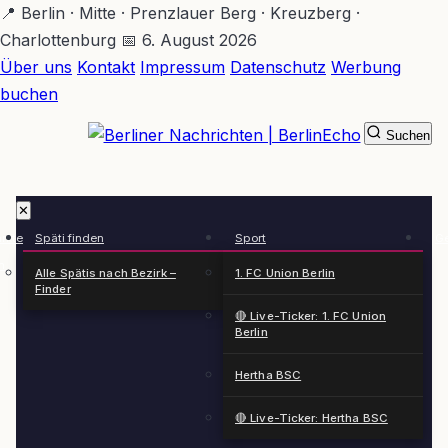
Zum
📍 Berlin · Mitte · Prenzlauer Berg · Kreuzberg ·
Hauptinhalt
Charlottenburg
📅 6. August 2026
springen
Über uns
Kontakt
Impressum
Datenschutz
Werbung
buchen
Suchen
BerlinEcho – Zur Startseite
✕
rkte
Späti finden
Sport
Ge
n
Alle Spätis nach Bezirk –
1. FC Union Berlin
Finder
🔴 Live-Ticker: 1. FC Union
Berlin
Hertha BSC
🔴 Live-Ticker: Hertha BSC