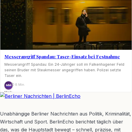
Messerangriff Spandau: Taser-Einsatz bei Festnahme
Messerangriff Spandau: Ein 24-Jähriger soll im Falkenhagener Feld
seinen Bruder mit Steakmesser angegriffen haben. Polizei setzte
Taser ein.
⏱ 8 Min.
MM
Maik
Möhring
BerlinEcho – Zur Startseite
Unabhängige Berliner Nachrichten aus Politik, Kriminalität,
Wirtschaft und Sport. BerlinEcho berichtet täglich über
das, was die Hauptstadt bewegt – schnell, präzise, mit