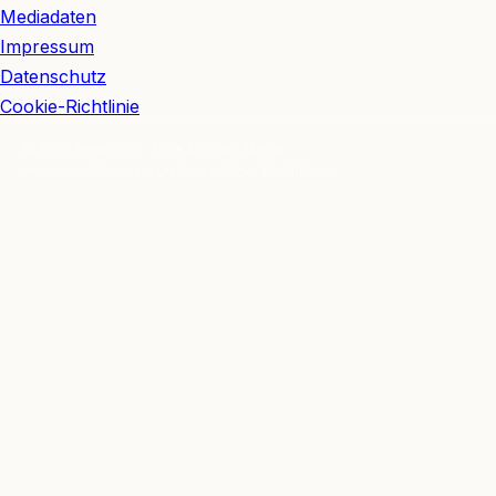
Mediadaten
Impressum
Datenschutz
Cookie-Richtlinie
© 2026 BerlinEcho · Maik Möhring Media
Impressum
Datenschutz
Kontakt
Über BerlinEcho