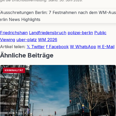
gilt die Unschuldsvermutung. Stand: 30. Juni 2026.
Friedrichshain
Landfriedensbruch
polizei-berlin
Public
Viewing
uber-platz
WM 2026
Artikel teilen:
𝕏 Twitter
f Facebook
W WhatsApp
✉ E-Mail
Ähnliche Beiträge
KRIMINALITÄT