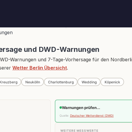
nungen
rhersage und DWD-Warnungen
 DWD-Warnungen und 7-Tage-Vorhersage für den Nordberl
nserer
Wetter Berlin Übersicht
.
Kreuzberg
Neukölln
Charlottenburg
Wedding
Köpenick
Warnungen prüfen...
Quelle:
Deutscher Wetterdienst (DWD)
WEITERE MESSWERTE