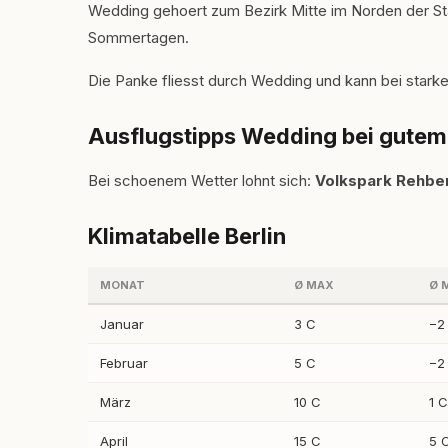
Wedding gehoert zum Bezirk Mitte im Norden der St
Sommertagen.
Die Panke fliesst durch Wedding und kann bei starke
Ausflugstipps Wedding bei gutem
Bei schoenem Wetter lohnt sich:
Volkspark Rehbe
Klimatabelle Berlin
MONAT
Ø MAX
Ø 
Januar
3 C
−2
Februar
5 C
−2
März
10 C
1 C
April
15 C
5 