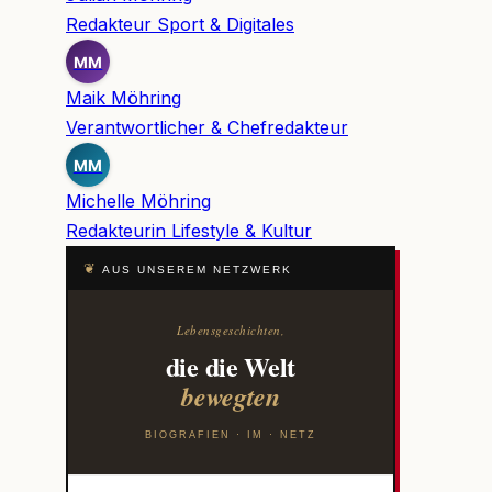
Redakteur Sport & Digitales
MM
Maik Möhring
Verantwortlicher & Chefredakteur
MM
Michelle Möhring
Redakteurin Lifestyle & Kultur
❦
AUS UNSEREM NETZWERK
Lebensgeschichten,
die die Welt
bewegten
BIOGRAFIEN · IM · NETZ