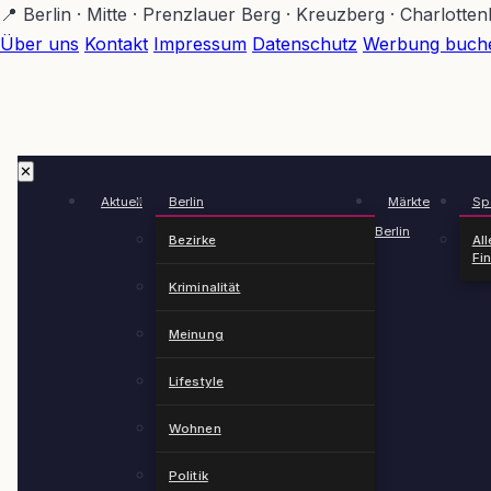
Zum
📍 Berlin · Mitte · Prenzlauer Berg · Kreuzberg · Charlotte
Hauptinhalt
Über uns
Kontakt
Impressum
Datenschutz
Werbung buch
springen
✕
Aktuell
Berlin
Märkte
Spä
Berlin
Bezirke
All
Fi
Kriminalität
Meinung
Lifestyle
Wohnen
Politik