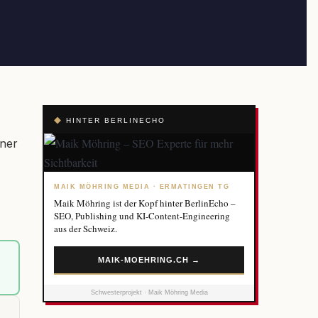
◆
HINTER BERLINECHO
iner
MAIK MÖHRING MEDIA · ERMATINGEN TG
Maik Möhring ist der Kopf hinter BerlinEcho –
SEO, Publishing und KI-Content-Engineering
aus der Schweiz.
MAIK-MOEHRING.CH →
Schwesterprojekt · Maik Möhring Media