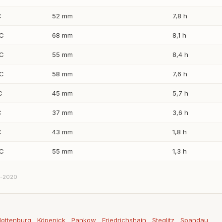
C
52 mm
7,8 h
 C
68 mm
8,1 h
 C
55 mm
8,4 h
 C
58 mm
7,6 h
C
45 mm
5,7 h
C
37 mm
3,6 h
C
43 mm
1,8 h
 C
55 mm
1,3 h
91-2020
lottenburg
Köpenick
Pankow
Friedrichshain
Steglitz
Spandau