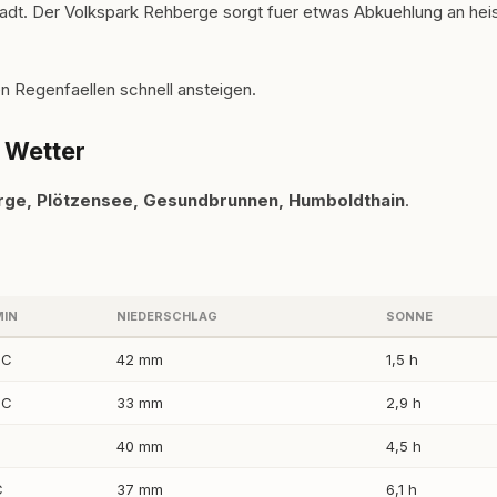
adt. Der Volkspark Rehberge sorgt fuer etwas Abkuehlung an hei
n Regenfaellen schnell ansteigen.
 Wetter
rge, Plötzensee, Gesundbrunnen, Humboldthain
.
MIN
NIEDERSCHLAG
SONNE
 C
42 mm
1,5 h
 C
33 mm
2,9 h
40 mm
4,5 h
C
37 mm
6,1 h