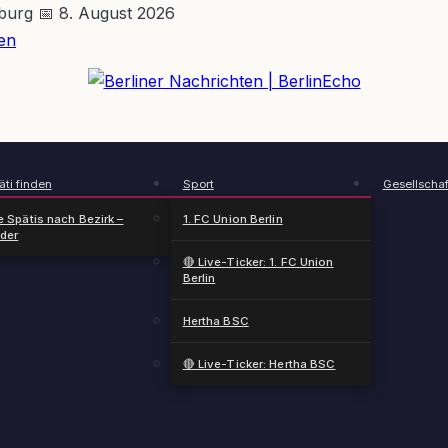
nburg
📅 8. August 2026
en
BerlinEcho – Zur Startseite
ti finden
Sport
Gesellschaf
e Spätis nach Bezirk –
1. FC Union Berlin
nder
🔴 Live-Ticker: 1. FC Union
Berlin
Hertha BSC
🔴 Live-Ticker: Hertha BSC