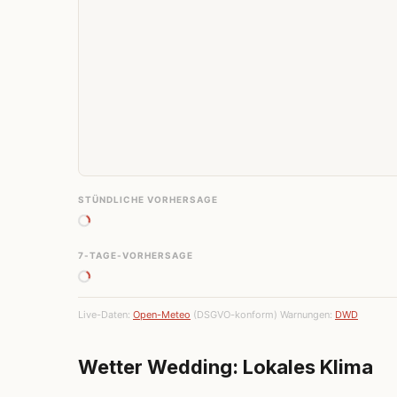
STÜNDLICHE VORHERSAGE
7-TAGE-VORHERSAGE
Live-Daten:
Open-Meteo
(DSGVO-konform) Warnungen:
DWD
Wetter Wedding: Lokales Klima