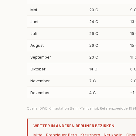
Mai
20 C
9 
Juni
24 C
13
Juli
26 C
15
August
26 C
15
September
20 C
11 
Oktober
14 C
6 
November
7 C
2 
Dezember
4 C
−1
Quelle: DWD Klimastation Berlin-Tempelhof, Referenzperiode 19
WETTER IN ANDEREN BERLINER BEZIRKEN
Mitte
Prenzlauer Berg
Kreuzberg
Neukoelln
Char