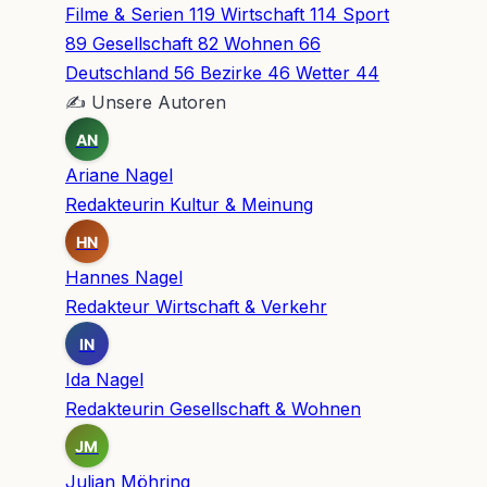
Filme & Serien
119
Wirtschaft
114
Sport
89
Gesellschaft
82
Wohnen
66
Deutschland
56
Bezirke
46
Wetter
44
✍
Unsere Autoren
AN
Ariane Nagel
Redakteurin Kultur & Meinung
HN
Hannes Nagel
Redakteur Wirtschaft & Verkehr
IN
Ida Nagel
Redakteurin Gesellschaft & Wohnen
JM
Julian Möhring