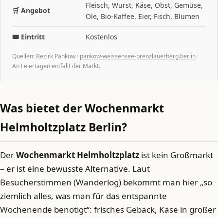
Fleisch, Wurst, Käse, Obst, Gemüse,
🛒 Angebot
Öle, Bio-Kaffee, Eier, Fisch, Blumen
🎟️ Eintritt
Kostenlos
Quellen: Bezirk Pankow ·
pankow-weissensee-prenzlauerberg.berlin
·
An Feiertagen entfällt der Markt.
Was bietet der Wochenmarkt
Helmholtzplatz Berlin?
Der
Wochenmarkt Helmholtzplatz
ist kein Großmarkt
– er ist eine bewusste Alternative. Laut
Besucherstimmen (Wanderlog) bekommt man hier „so
ziemlich alles, was man für das entspannte
Wochenende benötigt“: frisches Gebäck, Käse in großer