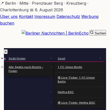
Zum
📍 Berlin · Mitte · Prenzlauer Berg · Kreuzberg ·
Hauptinhalt
Charlottenburg
📅 6. August 2026
springen
Über uns
Kontakt
Impressum
Datenschutz
Werbung
buchen
Suchen
BerlinEcho – Zur Startseite
✕
rkte
Späti finden
Sport
Ge
n
Alle Spätis nach Bezirk –
1. FC Union Berlin
Finder
🔴 Live-Ticker: 1. FC Union
Berlin
Hertha BSC
🔴 Live-Ticker: Hertha BSC