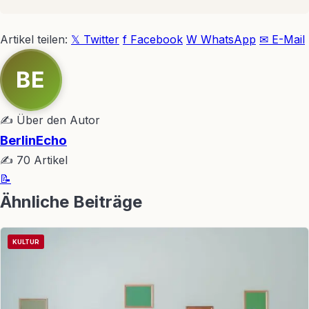
Artikel teilen:
𝕏 Twitter
f Facebook
W WhatsApp
✉ E-Mail
BE
✍ Über den Autor
BerlinEcho
✍ 70 Artikel
📝
Ähnliche Beiträge
KULTUR