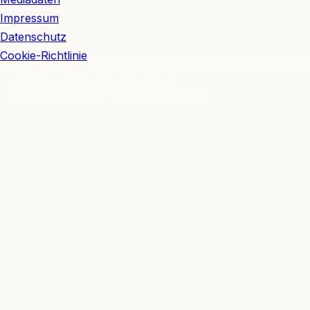
Impressum
Datenschutz
Cookie-Richtlinie
© 2026 BerlinEcho · Maik Möhring Media
Impressum
Datenschutz
Kontakt
Über BerlinEcho