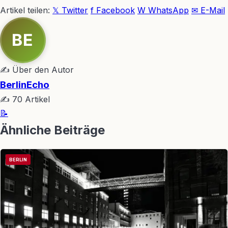
Artikel teilen:
𝕏 Twitter
f Facebook
W WhatsApp
✉ E-Mail
BE
✍ Über den Autor
BerlinEcho
✍ 70 Artikel
📝
Ähnliche Beiträge
BERLIN