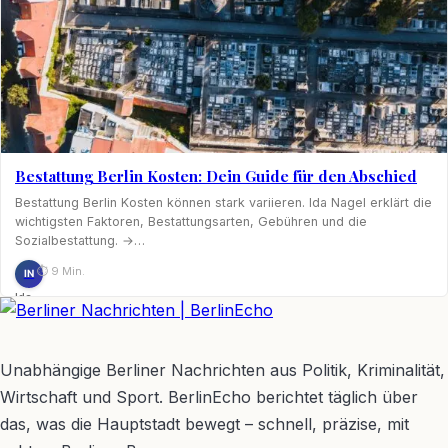
Bestattung Berlin Kosten: Dein Guide für den Abschied
Bestattung Berlin Kosten können stark variieren. Ida Nagel erklärt die
wichtigsten Faktoren, Bestattungsarten, Gebühren und die
Sozialbestattung. →…
⏱ 9 Min.
IN
Ida
Nagel
BerlinEcho – Zur Startseite
Unabhängige Berliner Nachrichten aus Politik, Kriminalität,
Wirtschaft und Sport. BerlinEcho berichtet täglich über
das, was die Hauptstadt bewegt – schnell, präzise, mit