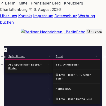
Zum
📍 Berlin · Mitte · Prenzlauer Berg · Kreuzberg ·
Hauptinhalt
Charlottenburg
📅 6. August 2026
springen
Über uns
Kontakt
Impressum
Datenschutz
Werbung
buchen
Suchen
BerlinEcho – Zur Startseite
✕
rkte
Späti finden
Sport
Ge
n
Alle Spätis nach Bezirk –
1. FC Union Berlin
Finder
🔴 Live-Ticker: 1. FC Union
Berlin
Hertha BSC
🔴 Live-Ticker: Hertha BSC