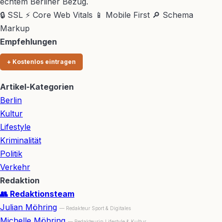
echtem Berliner Bezug.
🔒 SSL
⚡ Core Web Vitals
📱 Mobile First
🔎 Schema
Markup
Empfehlungen
+ Kostenlos eintragen
Artikel-Kategorien
Berlin
Kultur
Lifestyle
Kriminalität
Politik
Verkehr
Redaktion
👥 Redaktionsteam
Julian Möhring
— Redakteur Sport & Digitales
Michelle Möhring
— Redakteurin Lifestyle & Kultur