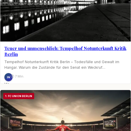
Teuer und unmenschlich: Tempelhof Notunterkunft Kritik
Berlin
Tempelhof Notunterkunft Kritik Berlin – Todesfälle und Gewalt im
Hangar. Warum die Zustände für den Senat ein Weckruf…
⏱ 7 Min.
IN
Ida
Nagel
1. FC UNION BERLIN